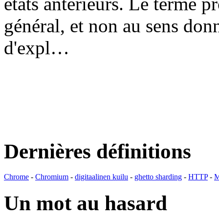
états antérieurs. Le terme p
général, et non au sens don
d'expl…
Dernières définitions
Chrome
-
Chromium
-
digitaalinen kuilu
-
ghetto sharding
-
HTTP
-
M
Un mot au hasard