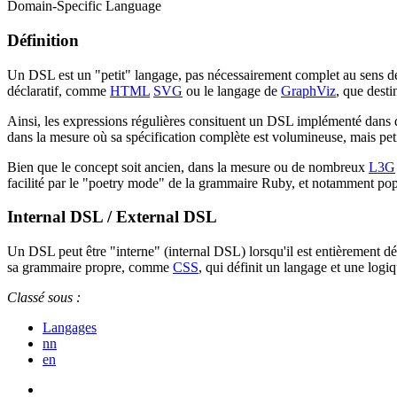
Domain-Specific Language
Définition
Un DSL est un "petit" langage, pas nécessairement complet au sens de Tur
déclaratif, comme
HTML
SVG
ou le langage de
GraphViz
, que desti
Ainsi, les expressions régulières consituent un DSL implémenté dan
dans la mesure où sa spécification complète est volumineuse, mais pet
Bien que le concept soit ancien, dans la mesure ou de nombreux
L3G
facilité par le "poetry mode" de la grammaire Ruby, et notamment pop
Internal DSL / External DSL
Un DSL peut être "interne" (internal DSL) lorsqu'il est entièrement d
sa grammaire propre, comme
CSS
, qui définit un langage et une logi
Classé sous :
Langages
nn
en