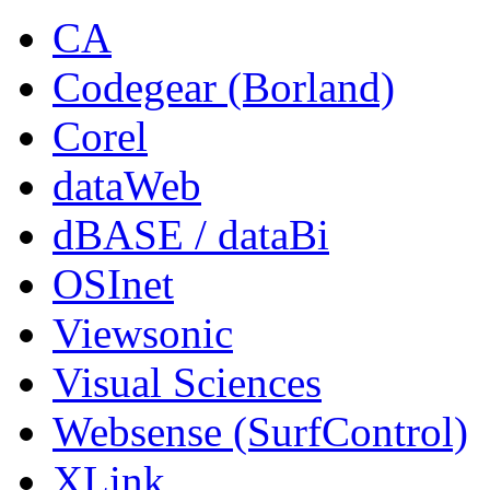
CA
Codegear (Borland)
Corel
dataWeb
dBASE / dataBi
OSInet
Viewsonic
Visual Sciences
Websense (SurfControl)
XLink