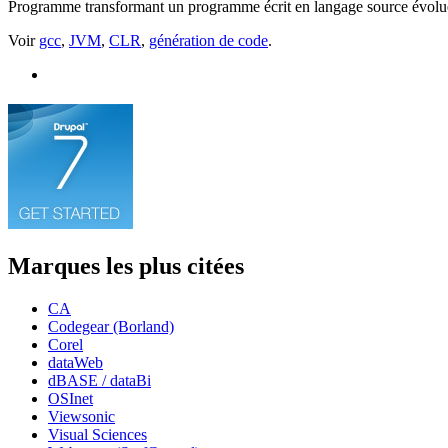
Programme transformant un programme écrit en langage source évolué en
Voir
gcc
,
JVM
,
CLR
,
génération de code
.
Marques les plus citées
CA
Codegear (Borland)
Corel
dataWeb
dBASE / dataBi
OSInet
Viewsonic
Visual Sciences