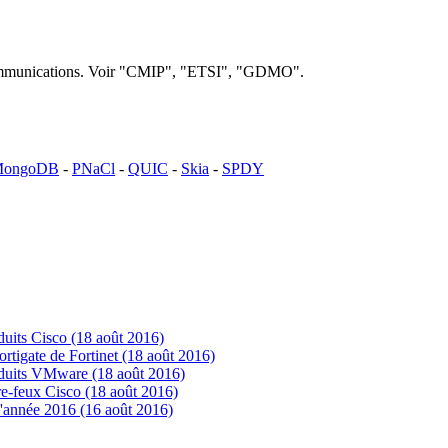
lécommunications. Voir "CMIP", "ETSI", "GDMO".
ongoDB
-
PNaCl
-
QUIC
-
Skia
-
SPDY
uits Cisco (18 août 2016)
tigate de Fortinet (18 août 2016)
oduits VMware (18 août 2016)
e-feux Cisco (18 août 2016)
'année 2016 (16 août 2016)