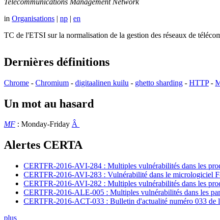
Telecommunications Management Network
in
Organisations
|
np
|
en
TC de l'ETSI sur la normalisation de la gestion des réseaux de té
Dernières définitions
Chrome
-
Chromium
-
digitaalinen kuilu
-
ghetto sharding
-
HTTP
-
M
Un mot au hasard
MF
: Monday-Friday
Â
Alertes CERTA
CERTFR-2016-AVI-284 : Multiples vulnérabilités dans les prod
CERTFR-2016-AVI-283 : Vulnérabilité dans le micrologiciel For
CERTFR-2016-AVI-282 : Multiples vulnérabilités dans les pr
CERTFR-2016-ALE-005 : Multiples vulnérabilités dans les par
CERTFR-2016-ACT-033 : Bulletin d'actualité numéro 033 de l
plus