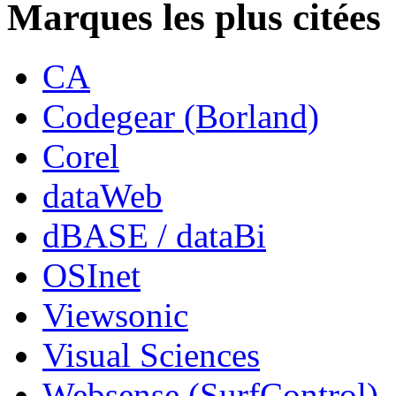
Marques les plus citées
CA
Codegear (Borland)
Corel
dataWeb
dBASE / dataBi
OSInet
Viewsonic
Visual Sciences
Websense (SurfControl)