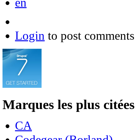
en
Login
to post comments
Marques les plus citées
CA
Codegear (Borland)