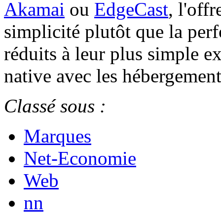
Akamai
ou
EdgeCast
, l'off
simplicité plutôt que la per
réduits à leur plus simple e
native avec les hébergemen
Classé sous :
Marques
Net-Economie
Web
nn