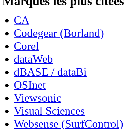
Marques les plus citées
CA
Codegear (Borland)
Corel
dataWeb
dBASE / dataBi
OSInet
Viewsonic
Visual Sciences
Websense (SurfControl)