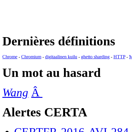
Dernières définitions
Chrome
-
Chromium
-
digitaalinen kuilu
-
ghetto sharding
-
HTTP
-
M
Un mot au hasard
Wang
Â
Alertes CERTA
CERTFR-2016-AVI-284 : M