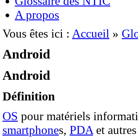
Glossaire des NTIC
A propos
Vous êtes ici :
Accueil
»
Glo
Android
Android
Définition
OS
pour matériels informati
smartphone
s,
PDA
et autre