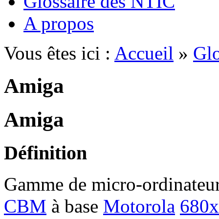
Glossaire des NTIC
A propos
Vous êtes ici :
Accueil
»
Glo
Amiga
Amiga
Définition
Gamme de micro-ordinateurs
CBM
à base
Motorola
680x