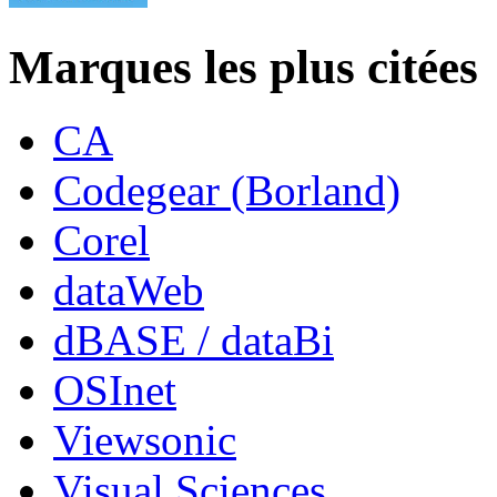
Marques les plus citées
CA
Codegear (Borland)
Corel
dataWeb
dBASE / dataBi
OSInet
Viewsonic
Visual Sciences