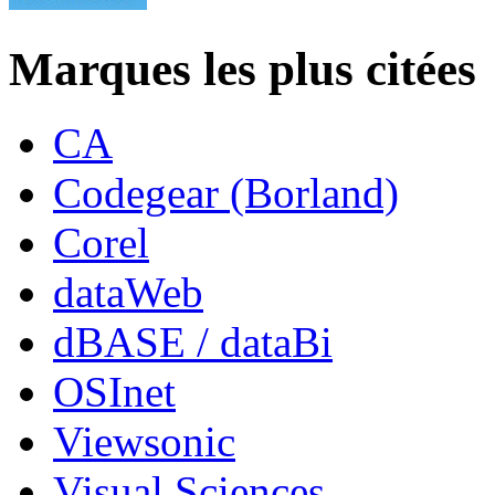
Marques les plus citées
CA
Codegear (Borland)
Corel
dataWeb
dBASE / dataBi
OSInet
Viewsonic
Visual Sciences