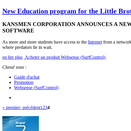
New Education program for the Little Brot
KANSMEN CORPORATION ANNOUNCES A NEW
SOFTWARE
As more and more students have access to the
Internet
from a networke
where predators lie in wait.
en lire plus
Acheter un produit Websense (SurfControl)
Classé sous :
Guide d'achat
Promotion
Websense (SurfControl)
« premier
‹ précédent
1
2
3
4