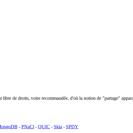
n est libre de droits, voire recommandée, d'où la notion de "partage" ap
ongoDB
-
PNaCl
-
QUIC
-
Skia
-
SPDY