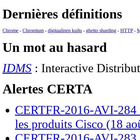
Dernières définitions
Chrome
-
Chromium
-
digitaalinen kuilu
-
ghetto sharding
-
HTTP
-
M
Un mot au hasard
IDMS
: Interactive Distri
Alertes CERTA
CERTFR-2016-AVI-284 : M
les produits Cisco (18 ao
CERTFR-2016-AVI-283 : V