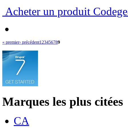
Acheter un produit Codege
« premier
‹ précédent
1
2
3
4
5
6
7
8
9
Marques les plus citées
CA