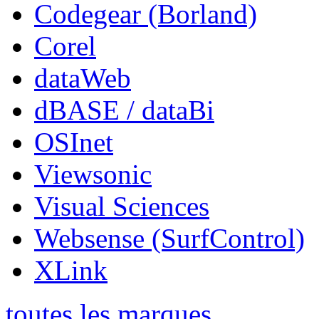
Codegear (Borland)
Corel
dataWeb
dBASE / dataBi
OSInet
Viewsonic
Visual Sciences
Websense (SurfControl)
XLink
toutes les marques