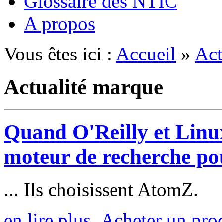
Glossaire des NTIC
A propos
Vous êtes ici :
Accueil
»
Act
Actualité marque
Quand O'Reilly et Linu
moteur de recherche pou
... Ils choisissent AtomZ.
en lire plus
Acheter un prod