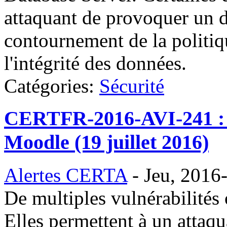
attaquant de provoquer un d
contournement de la politiqu
l'intégrité des données.
Catégories:
Sécurité
CERTFR-2016-AVI-241 : M
Moodle (19 juillet 2016)
Alertes CERTA
-
Jeu, 2016
De multiples vulnérabilités
Elles permettent à un attaq