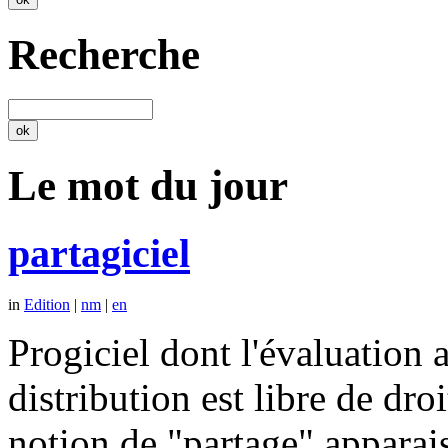
Recherche
Le mot du jour
partagiciel
in
Edition
|
nm
|
en
Progiciel dont l'évaluation a
distribution est libre de dr
notion de "partage" apparais