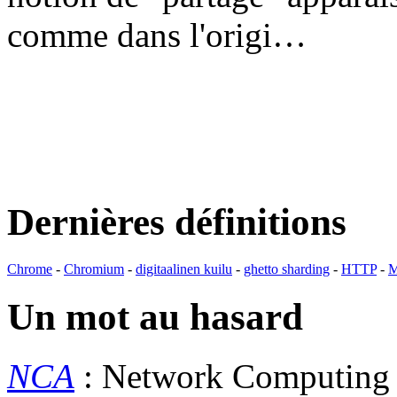
comme dans l'origi…
Dernières définitions
Chrome
-
Chromium
-
digitaalinen kuilu
-
ghetto sharding
-
HTTP
-
M
Un mot au hasard
NCA
: Network Computing 