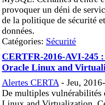
provoquer un déni de servi
de la politique de sécurité et
données.
Catégories:
Sécurité
CERTFR-2016-AVI-245 : M
Oracle Linux and Virtualiz
Alertes CERTA
-
Jeu, 2016
De multiples vulnérabilités 
Linux and Virtualization. Ce