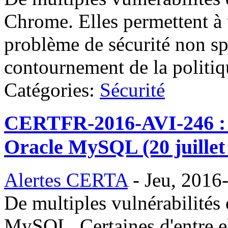
Chrome. Elles permettent à
problème de sécurité non spé
contournement de la politiqu
Catégories:
Sécurité
CERTFR-2016-AVI-246 : M
Oracle MySQL (20 juillet
Alertes CERTA
-
Jeu, 2016
De multiples vulnérabilités 
MySQL. Certaines d'entre el